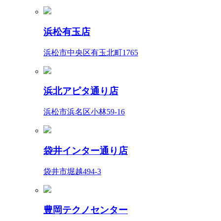
浜松有玉店
浜松市中央区有玉北町1765
浜北アピタ通り店
浜松市浜名区小林59-16
袋井インター通り店
袋井市堀越494-3
豊岡テクノセンター