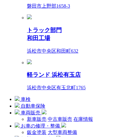
磐田市上野部1658-3
トラック部門
和田工場
浜松市中央区和田町632
軽ランド 浜松有玉店
浜松市中央区有玉北町1765
車検
自動車保険
車両販売
新車販売
中古車販売
在庫情報
お車の修理・整備
鈑金塗装
大型車両整備