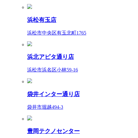
浜松有玉店
浜松市中央区有玉北町1765
浜北アピタ通り店
浜松市浜名区小林59-16
袋井インター通り店
袋井市堀越494-3
豊岡テクノセンター