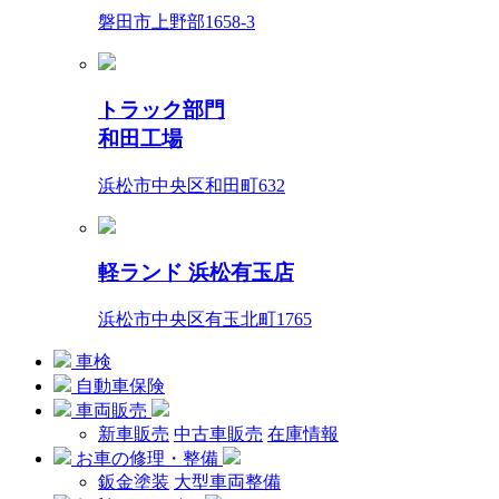
磐田市上野部1658-3
トラック部門
和田工場
浜松市中央区和田町632
軽ランド 浜松有玉店
浜松市中央区有玉北町1765
車検
自動車保険
車両販売
新車販売
中古車販売
在庫情報
お車の修理・整備
鈑金塗装
大型車両整備