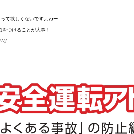
って欲しくないですよねー...
気をつけることが大事！
)/