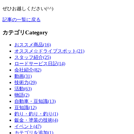
ぜひお越しください(^^)
記事の一覧に戻る
カテゴリ
Category
おススメ商品(16)
オススメ☆ドライブスポット(21)
スタッフ紹介(25)
ロードサービス日記(14)
会社紹介(82)
動画(31)
技術力(29)
活動(63)
物語(2)
自動車・豆知識(13)
豆知識(12)
釣り・釣り・釣り(1)
鈑金・塗装の技術(4)
イベント(47)
カテゴリを追加(1)