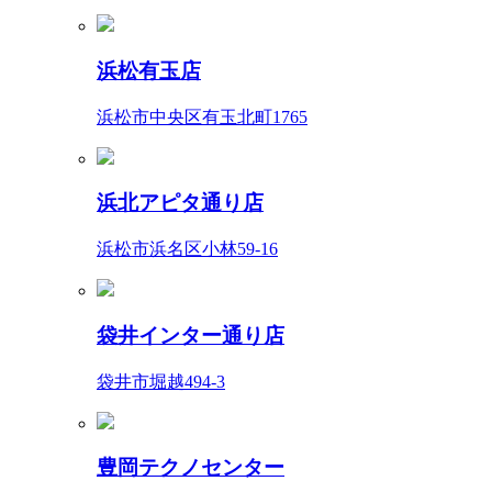
浜松有玉店
浜松市中央区有玉北町1765
浜北アピタ通り店
浜松市浜名区小林59-16
袋井インター通り店
袋井市堀越494-3
豊岡テクノセンター