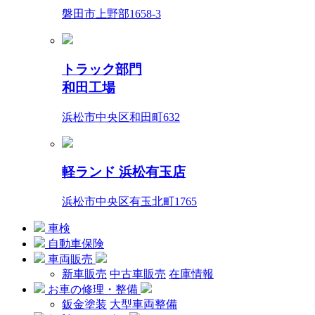
磐田市上野部1658-3
トラック部門
和田工場
浜松市中央区和田町632
軽ランド 浜松有玉店
浜松市中央区有玉北町1765
車検
自動車保険
車両販売
新車販売
中古車販売
在庫情報
お車の修理・整備
鈑金塗装
大型車両整備