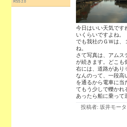
RSS 2.0
今日はいい天気です
いくらいですよね。
でも我社のＧＷは、
ね。
さて写真は、アムス
が続きます。どこも
右には、道路があり
なんのって、一段高
を通るから電車に当
てもう少しで轢かれ
あったら船に乗って
投稿者: 坂井モーター 