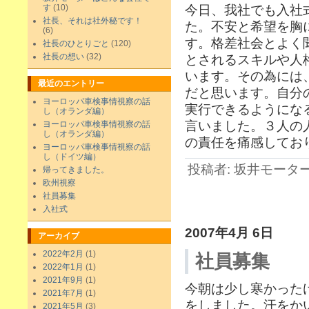
す
(10)
今日、我社でも入社
社長、それは社外秘です！
た。不安と希望を胸
(6)
す。格差社会とよく
社長のひとりごと
(120)
社長の想い
(32)
とされるスキルや人
います。その為には
最近のエントリー
だと思います。自分
ヨーロッパ車検事情視察の話
実行できるようにな
し（オランダ編）
言いました。３人の
ヨーロッパ車検事情視察の話
し（オランダ編）
の責任を痛感してお
ヨーロッパ車検事情視察の話
し（ドイツ編）
投稿者: 坂井モーター 日
帰ってきました。
欧州視察
社員募集
入社式
2007年4月 6日
アーカイブ
2022年2月
(1)
社員募集
2022年1月
(1)
2021年9月
(1)
今朝は少し寒かった
2021年7月
(1)
をしました。汗をか
2021年5月
(3)