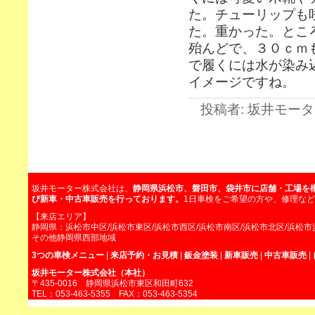
た。チューリップも
た。重かった。とこ
殆んどで、３０ｃｍ
で履くには水が染み
イメージですね。
投稿者: 坂井モーター 
坂井モーター株式会社は、
静岡県浜松市、磐田市、袋井市に店舗・工場を
び新車・中古車販売を行っております。
1日車検をご希望の方や、修理な
【来店エリア】
静岡県：浜松市中区/浜松市東区/浜松市西区/浜松市南区/浜松市北区/浜松市
その他静岡県西部地域
3つの車検メニュー
|
来店予約・お見積
|
鈑金塗装
|
新車販売
|
中古車販売
|
坂井モーター株式会社（本社）
〒435-0016 静岡県浜松市東区和田町632
TEL：053-463-5355 FAX：053-463-5354