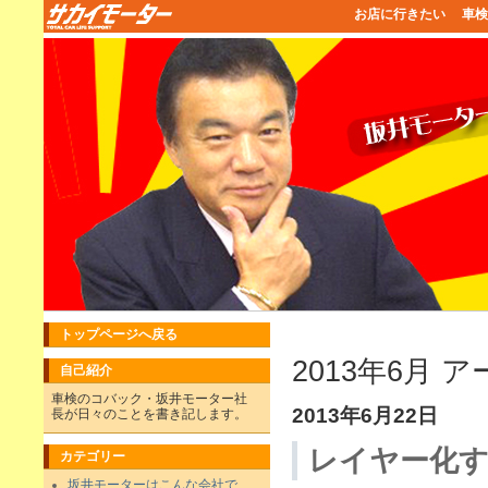
お店に行きたい
車検
トップページへ戻る
2013年6月 
自己紹介
車検のコバック・坂井モーター社
2013年6月22日
長が日々のことを書き記します。
レイヤー化
カテゴリー
坂井モーターはこんな会社で