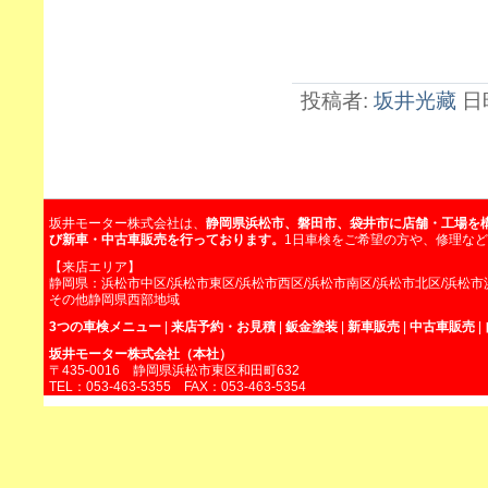
投稿者:
坂井光藏
日時
坂井モーター株式会社は、
静岡県浜松市、磐田市、袋井市に店舗・工場を
び新車・中古車販売を行っております。
1日車検をご希望の方や、修理な
【来店エリア】
静岡県：浜松市中区/浜松市東区/浜松市西区/浜松市南区/浜松市北区/浜松市
その他静岡県西部地域
3つの車検メニュー
|
来店予約・お見積
|
鈑金塗装
|
新車販売
|
中古車販売
|
坂井モーター株式会社（本社）
〒435-0016 静岡県浜松市東区和田町632
TEL：053-463-5355 FAX：053-463-5354