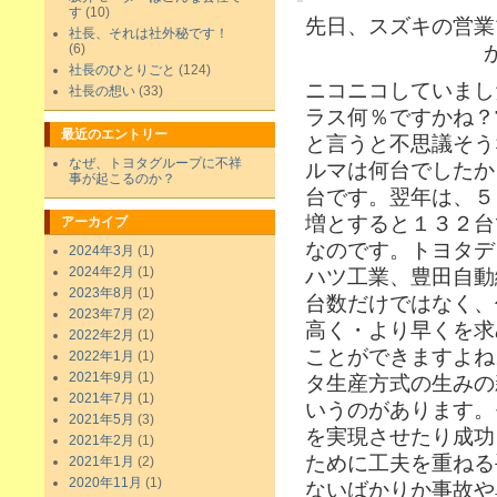
す
(10)
先日、スズキの営業
社長、それは社外秘です！
(6)
社長のひとりごと
(124)
ニコニコしていまし
社長の想い
(33)
ラス何％ですかね？
最近のエントリー
と言うと不思議そう
なぜ、トヨタグループに不祥
ルマは何台でしたか
事が起こるのか？
台です。翌年は、５
増とすると１３２台
アーカイブ
なのです。トヨタデ
2024年3月
(1)
2024年2月
(1)
ハツ工業、豊田自動
2023年8月
(1)
台数だけではなく、
2023年7月
(2)
高く・より早くを求
2022年2月
(1)
ことができますよね
2022年1月
(1)
2021年9月
(1)
タ生産方式の生みの
2021年7月
(1)
いうのがあります。
2021年5月
(3)
を実現させたり成功
2021年2月
(1)
ために工夫を重ねる
2021年1月
(2)
2020年11月
(1)
ないばかりか事故や