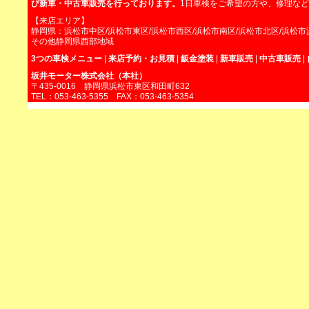
び新車・中古車販売を行っております。
1日車検をご希望の方や、修理な
【来店エリア】
静岡県：浜松市中区/浜松市東区/浜松市西区/浜松市南区/浜松市北区/浜松市
その他静岡県西部地域
3つの車検メニュー
|
来店予約・お見積
|
鈑金塗装
|
新車販売
|
中古車販売
|
坂井モーター株式会社（本社）
〒435-0016 静岡県浜松市東区和田町632
TEL：053-463-5355 FAX：053-463-5354