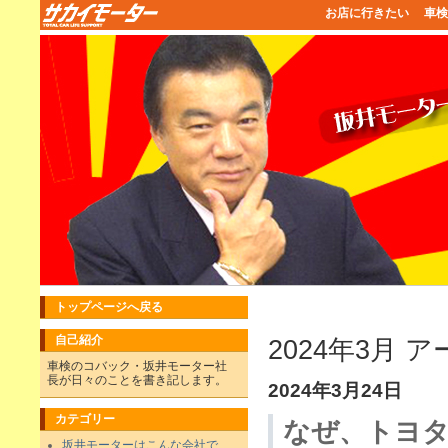
お店に行きたい
車検
トップページへ戻る
自己紹介
2024年3月 
車検のコバック・坂井モーター社
長が日々のことを書き記します。
2024年3月24日
カテゴリー
なぜ、トヨ
坂井モーターはこんな会社で